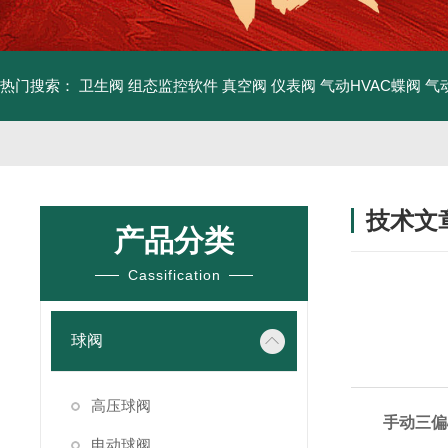
热门搜索：
卫生阀
组态监控软件
真空阀
仪表阀
气动HVAC蝶阀
气
技术文
产品分类
/ TECHNIC
Cassification
球阀
高压球阀
手动三偏
电动球阀