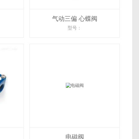
气动三偏 心蝶阀
型号：
电磁阀