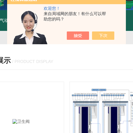
欢迎您！
来自局域网的朋友！有什么可以帮
助您的吗？
气动三偏 心蝶阀
气动双偏心蝶阀
限位开关盒
电磁阀
气动执行器
电
展示
/ PRODUCT DISPLAY