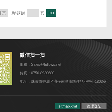
末页
跳转到第
页
微信扫一扫
邮箱：Sales@fullows.net
传真：0756-8930680
地址：珠海市香洲区湾仔南湾南路佳兆业中心1803室
sitmap.xml
管理登陆