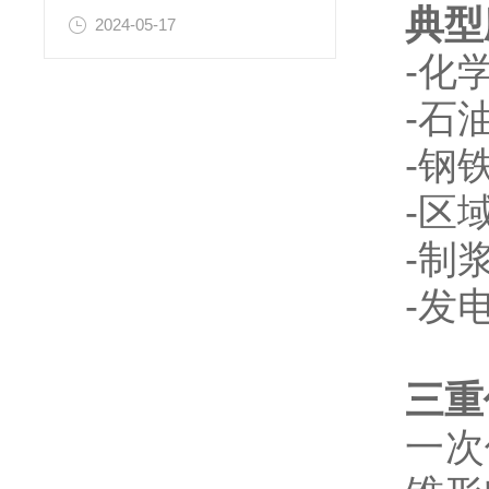
典型
2024-05-17
-化
-石
-钢
-区
-制
-发
三重
一次