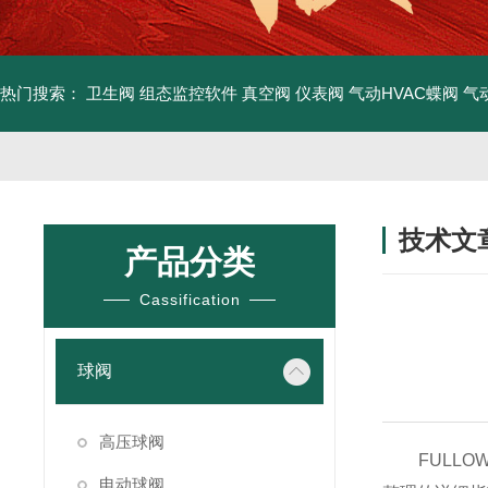
热门搜索：
卫生阀
组态监控软件
真空阀
仪表阀
气动HVAC蝶阀
气
技术文
产品分类
/ TECHNIC
Cassification
球阀
高压球阀
FULLO
电动球阀