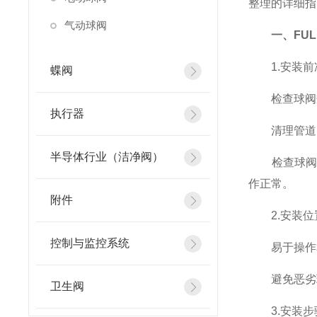
整理的详细指
气动球阀
一、
FU
1.安装前
蝶阀
检查球阀规
执行器
清理管道：
半导体行业（洁净阀）
检查球阀状
作正常。
附件
2.安装位
控制与监控系统
易于操作和
避免恶劣环
卫生阀
3.安装步